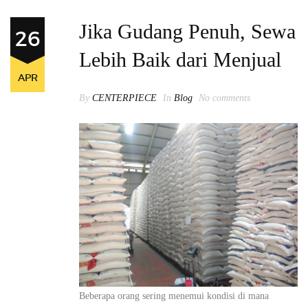
Jika Gudang Penuh, Sewa
26
Lebih Baik dari Menjual
APR
By
CENTERPIECE
In
Blog
No comments
Beberapa orang sering menemui kondisi di mana