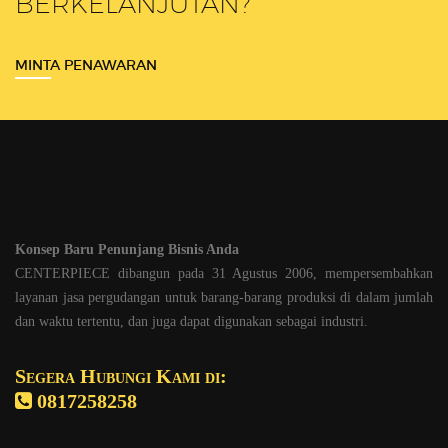
BERKELANJUTAN?
MINTA PENAWARAN
Konsep Baru Penunjang Bisnis Anda
CENTERPIECE dibangun pada 31 Agustus 2006, mempersembahkan
layanan jasa pergudangan untuk barang-barang produksi di dalam jumlah
dan waktu tertentu, dan juga dapat digunakan sebagai industri.
Segera Hubungi Kami di:
0817258258