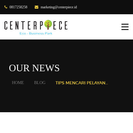
0817258258
marketing@centerpiece.id
HOME
ABOUT US
PRODUCTS
OUR NEWS
OUR CLIENTS
GALLERY
TIPS MENCARI PELAYANAN TERBAIK UNTUK SEWA GUDANG
HOME
BLOG
BLOG
CONTACT US