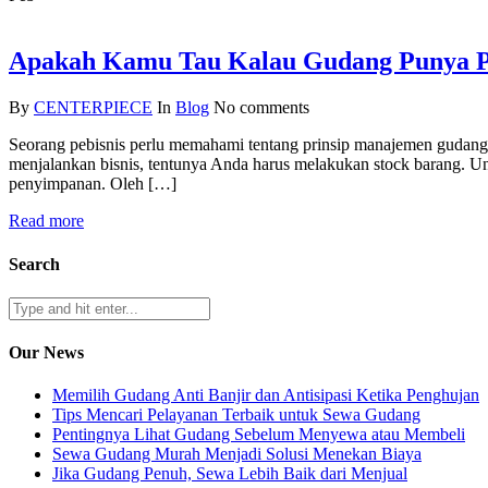
Apakah Kamu Tau Kalau Gudang Punya Pri
By
CENTERPIECE
In
Blog
No comments
Seorang pebisnis perlu memahami tentang prinsip manajemen gudang ag
menjalankan bisnis, tentunya Anda harus melakukan stock barang. U
penyimpanan. Oleh […]
Read more
Search
Our News
Memilih Gudang Anti Banjir dan Antisipasi Ketika Penghujan
Tips Mencari Pelayanan Terbaik untuk Sewa Gudang
Pentingnya Lihat Gudang Sebelum Menyewa atau Membeli
Sewa Gudang Murah Menjadi Solusi Menekan Biaya
Jika Gudang Penuh, Sewa Lebih Baik dari Menjual