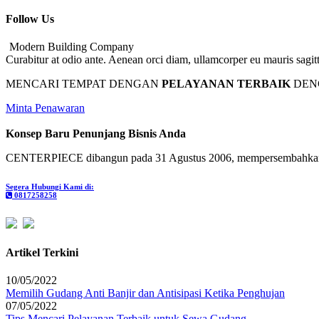
Follow Us
Modern Building Company
Curabitur at odio ante. Aenean orci diam, ullamcorper eu mauris sagitti
MENCARI TEMPAT DENGAN
PELAYANAN TERBAIK
DEN
Minta Penawaran
Konsep Baru Penunjang Bisnis Anda
CENTERPIECE dibangun pada 31 Agustus 2006, mempersembahkan layan
Segera Hubungi Kami di:
0817258258
Artikel Terkini
10/05/2022
Memilih Gudang Anti Banjir dan Antisipasi Ketika Penghujan
07/05/2022
Tips Mencari Pelayanan Terbaik untuk Sewa Gudang