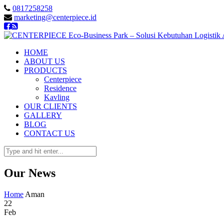
0817258258
marketing@centerpiece.id
HOME
ABOUT US
PRODUCTS
Centerpiece
Residence
Kavling
OUR CLIENTS
GALLERY
BLOG
CONTACT US
Our News
Home
Aman
22
Feb