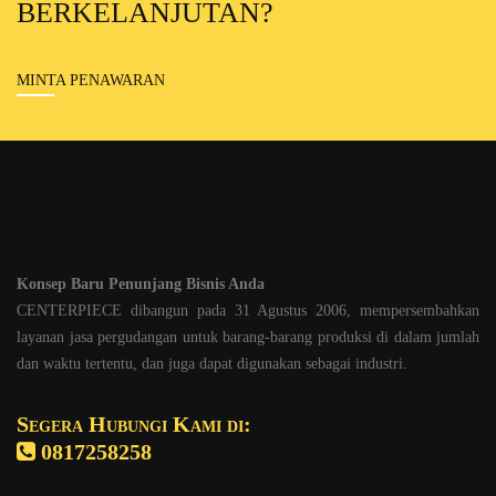
BERKELANJUTAN?
MINTA PENAWARAN
Konsep Baru Penunjang Bisnis Anda
CENTERPIECE dibangun pada 31 Agustus 2006, mempersembahkan
layanan jasa pergudangan untuk barang-barang produksi di dalam jumlah
dan waktu tertentu, dan juga dapat digunakan sebagai industri.
Segera Hubungi Kami di:
0817258258