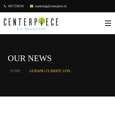
0817258258
marketing@centerpiece.id
HOME
ABOUT US
PRODUCTS
OUR NEWS
OUR CLIENTS
GALLERY
HOME
GUDANG CLIMATE CONTROLLED GUDANG OTOMATIS
BLOG
CONTACT US