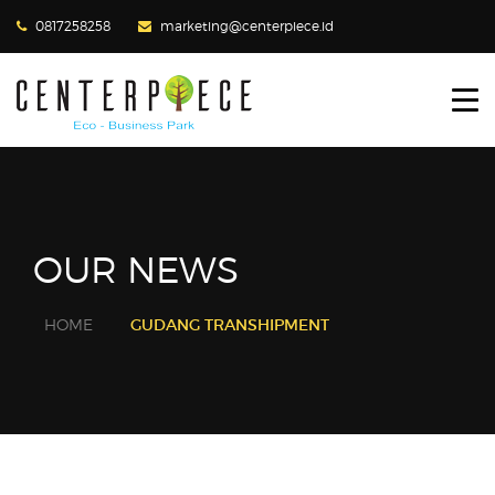
0817258258
marketing@centerpiece.id
HOME
ABOUT US
PRODUCTS
OUR CLIENTS
OUR NEWS
GALLERY
HOME
GUDANG TRANSHIPMENT
BLOG
CONTACT US