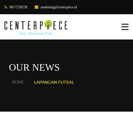
0817258258
marketing@centerpiece.id
HOME
ABOUT US
PRODUCTS
OUR NEWS
OUR CLIENTS
GALLERY
LAPANGAN FUTSAL
HOME
BLOG
CONTACT US