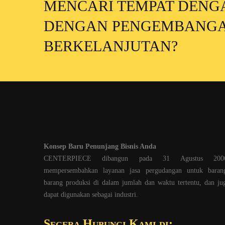
MENCARI TEMPAT DEN
DENGAN PENGEMBANG
BERKELANJUTAN?
Konsep Baru Penunjang Bisnis Anda
CENTERPIECE dibangun pada 31 Agustus 200
mempersembahkan layanan jasa pergudangan untuk baran
barang produksi di dalam jumlah dan waktu tertentu, dan ju
dapat digunakan sebagai industri.
Segera Hubungi Kami di: