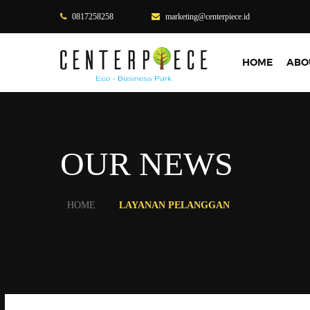
0817258258
marketing@centerpiece.id
HOME
ABO
OUR NEWS
HOME
LAYANAN PELANGGAN