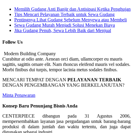
Memilih Gudang Anti Banjir dan Antisipasi Ketika Penghujan
Tips Mencari Pelayanan Terbaik untuk Sewa Gudang
Pentingnya Lihat Gudang Sebelum Menyewa atau Membeli
Sewa Gudang Murah Menjadi Solusi Menekan Biaya
Jika Gudang Penuh, Sewa Lebih Baik dari Menjual
Follow Us
Modern Building Company
Curabitur at odio ante. Aenean orci diam, ullamcorper eu mauris
sagittis, sagittis ornare elit. Nam rhoncus eleifend mauris vel sodales.
Morbi finibus dui turpis, tempor lacinia metus sodales finibus.
MENCARI TEMPAT DENGAN
PELAYANAN TERBAIK
DENGAN PENGEMBANGAN YANG BERKELANJUTAN?
Minta Penawaran
Konsep Baru Penunjang Bisnis Anda
CENTERPIECE dibangun pada 31 Agustus 2006,
mempersembahkan layanan jasa pergudangan untuk barang-barang
produksi di dalam jumlah dan waktu tertentu, dan juga dapat
digunakan sebagai industri.